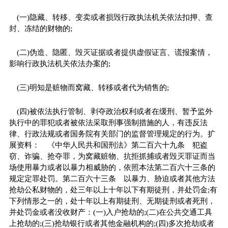
(一)隐藏、转移、变卖或者损毁行政执法机关依法扣押、查
封、冻结的财物的;
(二)伪造、隐匿、毁灭证据或者提供虚假证言、谎报案情，
影响行政执法机关依法办案的;
(三)明知是赃物而窝藏、转移或者代为销售的;
(四)被依法执行管制、剥夺政治权利或者在缓刑、暂予监外
执行中的罪犯或者被依法采取刑事强制措施的人，有违反法
律、行政法规或者国务院有关部门的监督管理规定的行为。扩
展资料： 《中华人民共和国刑法》第二百六十九条 犯盗
窃、诈骗、抢夺罪，为窝藏赃物、抗拒抓捕或者毁灭罪证而当
场使用暴力或者以暴力相威胁的，依照本法第二百六十三条的
规定定罪处罚。第二百六十三条 以暴力、胁迫或者其他方法
抢劫公私财物的，处三年以上十年以下有期徒刑，并处罚金;有
下列情形之一的，处十年以上有期徒刑、无期徒刑或者死刑，
并处罚金或者没收财产：(一)入户抢劫的;(二)在公共交通工具
上抢劫的;(三)抢劫银行或者其他金融机构的;(四)多次抢劫或者